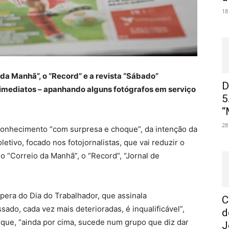
18
da Manhã”, o “Record” e a revista “Sábado”
D
mediatos – apanhando alguns fotógrafos em serviço
5
“
28
 conhecimento “com surpresa e choque”, da intenção da
tivo, focado nos fotojornalistas, que vai reduzir o
 “Correio da Manhã”, o “Record”, “Jornal de
era do Dia do Trabalhador, que assinala
C
ado, cada vez mais deterioradas, é inqualificável”,
d
 que, “ainda por cima, sucede num grupo que diz dar
J