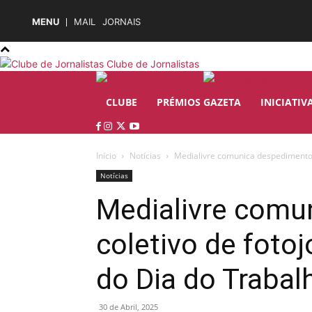
MENU
MAIL
JORNAIS
Clube de Jornalistas
CLUBE
PRÉMIOS GAZETA
INICIATIV
Início
Notícias
Medialivre comunica despedimento c
Notícias
Medialivre comu
coletivo de fotoj
do Dia do Trabal
30 de Abril, 2025