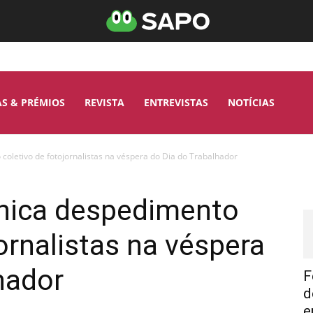
AS & PRÉMIOS
REVISTA
ENTREVISTAS
NOTÍCIAS
oletivo de fotojornalistas na véspera do Dia do Trabalhador
nica despedimento
ornalistas na véspera
hador
F
d
e