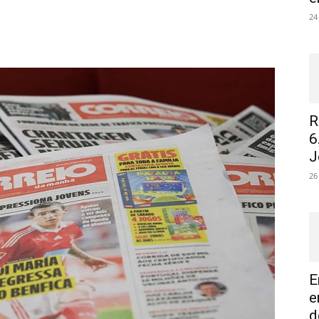
24
R
6
J
26
E
e
d