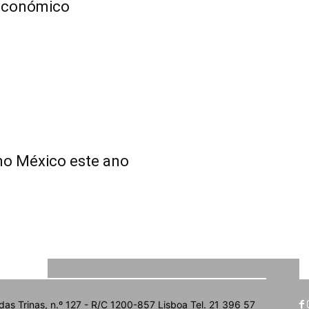
 Económico
 no México este ano
BRE NÓS
das Trinas, n.º 127 - R/C 1200-857 Lisboa Tel. 21 396 57