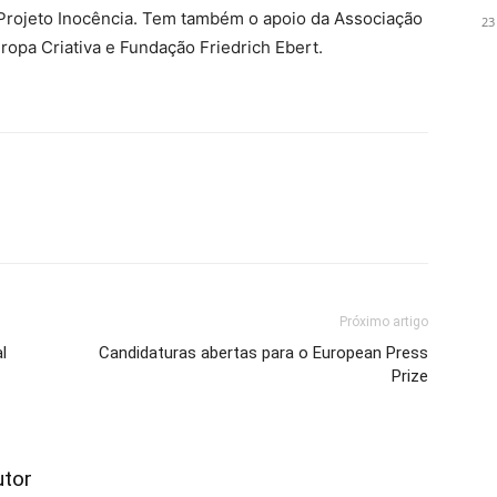
 Projeto Inocência. Tem também o apoio da Associação
23
opa Criativa e Fundação Friedrich Ebert.
Próximo artigo
l
Candidaturas abertas para o European Press
Prize
utor