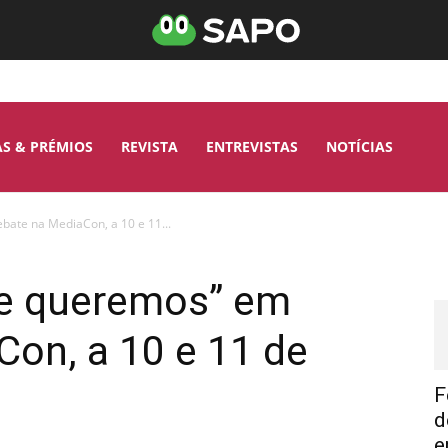
AS & PRÉMIOS
REVISTA
ENTREVISTAS
NOTÍCIAS
bate na MediaCon, a 10 e 11...
ue queremos” em
on, a 10 e 11 de
F
d
e