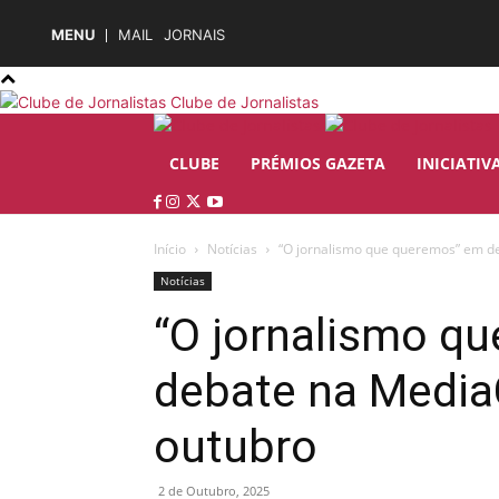
MENU
MAIL
JORNAIS
Clube de Jornalistas
CLUBE
PRÉMIOS GAZETA
INICIATIV
Início
Notícias
“O jornalismo que queremos” em de
Notícias
“O jornalismo q
debate na MediaC
outubro
2 de Outubro, 2025