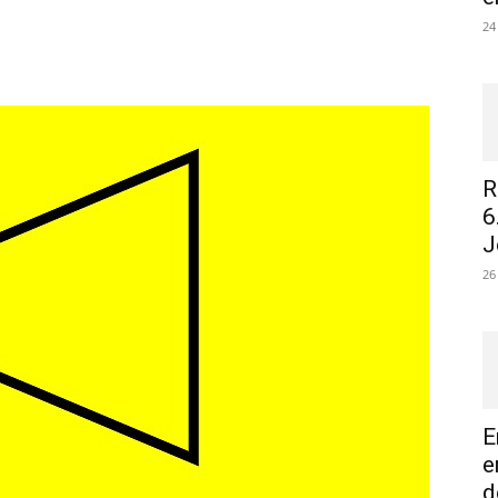
24
R
6
J
26
E
e
d