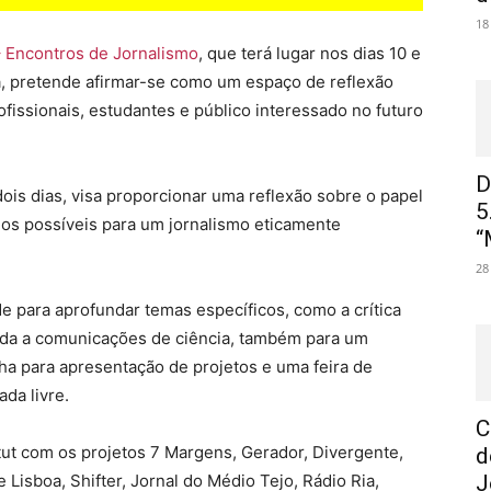
18
 Encontros de Jornalismo
, que terá lugar nos dias 10 e
oa, pretende afirmar-se como um espaço de reflexão
ofissionais, estudantes e público interessado no futuro
D
is dias, visa proporcionar uma reflexão sobre o papel
5
hos possíveis para um jornalismo eticamente
“
28
para aprofundar temas específicos, como a crítica
ainda a comunicações de ciência, também para um
ha para apresentação de projetos e uma feira de
da livre.
C
ut com os projetos 7 Margens, Gerador, Divergente,
d
isboa, Shifter, Jornal do Médio Tejo, Rádio Ria,
J