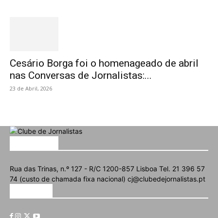
Cesário Borga foi o homenageado de abril
nas Conversas de Jornalistas:...
23 de Abril, 2026
SOBRE NÓS
Rua das Trinas, n.º 127 - R/C 1200-857 Lisboa Tel. 21 396 57
74 (custo de chamada fixa nacional) cj@clubedejornalistas.pt
SIGA-NOS