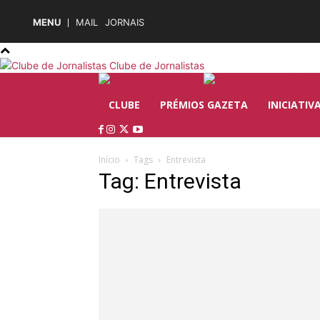
MENU
MAIL
JORNAIS
Clube de Jornalistas
CLUBE
PRÉMIOS GAZETA
INICIATIV
Início
Tags
Entrevista
Tag: Entrevista