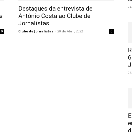
24
Destaques da entrevista de
s
António Costa ao Clube de
Jornalistas
Clube de Jornalistas
-
20 de Abril, 2022
0
0
R
6
J
26
E
e
d