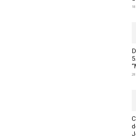
18
D
5
“
28
C
d
J