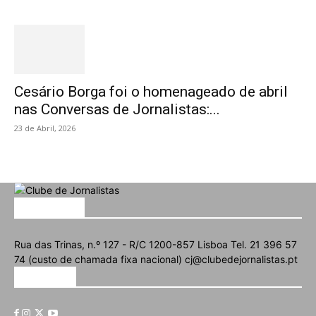
Cesário Borga foi o homenageado de abril
nas Conversas de Jornalistas:...
23 de Abril, 2026
SOBRE NÓS
Rua das Trinas, n.º 127 - R/C 1200-857 Lisboa Tel. 21 396 57
74 (custo de chamada fixa nacional) cj@clubedejornalistas.pt
SIGA-NOS