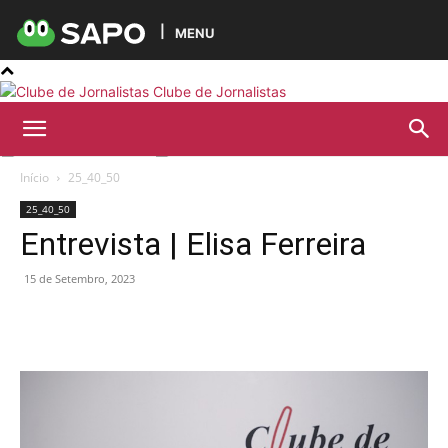
MENU
Clube de Jornalistas
Início
25_40_50
25_40_50
Entrevista | Elisa Ferreira
15 de Setembro, 2023