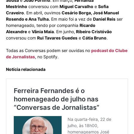
Sousa
e
João Porfírio
. Em março,
Fernanda
Mestrinho
conversou com
Miguel Carvalho
e
Sofia
Craveiro
. Em abril, ouvimos
Cesário Borga, José Manuel
Rosendo e Ana Tulha.
Em maio foi a vez de
Daniel Reis
ser
homenageado, tendo por companhia
Ricardo
Alexandre
e
Vânia Maia
. Em junho,
Ribeiro Cristóvão
conversou com
Rui Tavares Guedes
e
Cátia Bruno
.
Todas as Conversas podem ser ouvidas no
podcast do Clube
de Jornalistas
, no Spotify.
Notícia relacionada